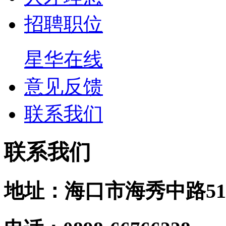
招聘职位
星华在线
意见反馈
联系我们
联系我们
地址：海口市海秀中路51