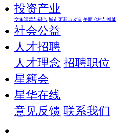
投资产业
文旅运营与融合
城市更新与改造
美丽乡村与赋能
社会公益
人才招聘
人才理念
招聘职位
星籍会
星华在线
意见反馈
联系我们