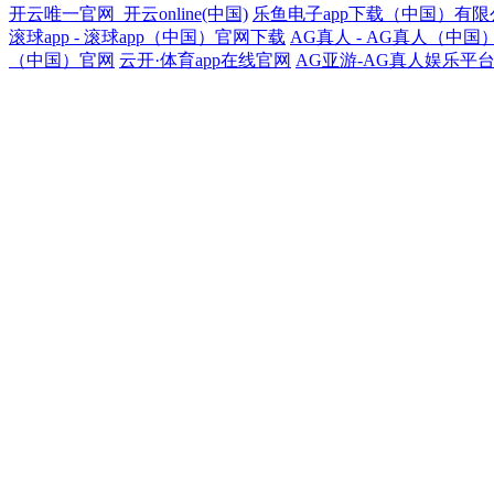
开云唯一官网_开云online(中国)
乐鱼电子app下载（中国）有
滚球app - 滚球app（中国）官网下载
AG真人 - AG真人（中
（中国）官网
云开·体育app在线官网
AG亚游-AG真人娱乐平