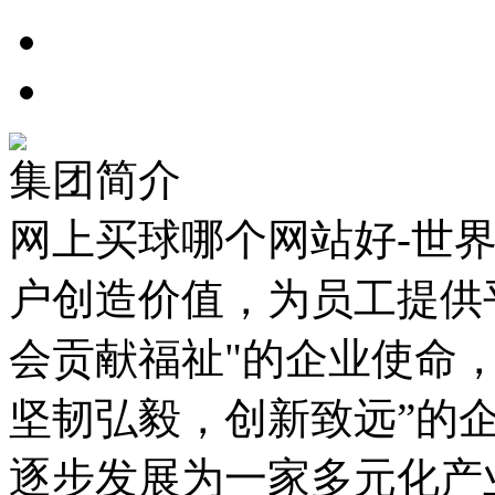
集团简介
网上买球哪个网站好-世界杯
户创造价值，为员工提供
会贡献福祉"的企业使命
坚韧弘毅，创新致远”的
逐步发展为一家多元化产