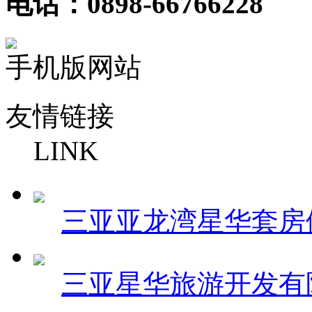
电话：0898-66766228
手机版网站
友情链接
LINK
三亚亚龙湾星华套房
三亚星华旅游开发有